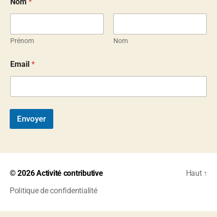
Nom
*
m
a
i
l
N
Prénom
Nom
o
E
m
Email
*
m
a
i
l
*
E
Envoyer
m
a
i
l
© 2026
Activité contributive
Haut
↑
Politique de confidentialité