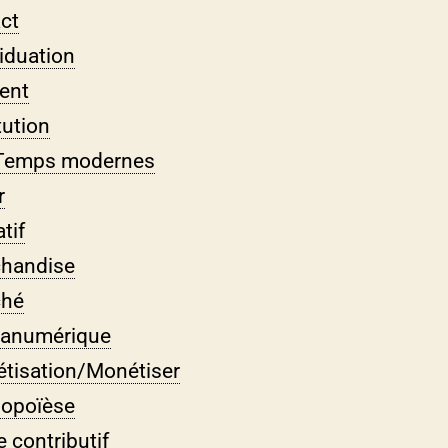
ct
viduation
ient
tution
Temps modernes
r
tif
handise
ché
anumérique
tisation/Monétiser
opoïèse
 contributif