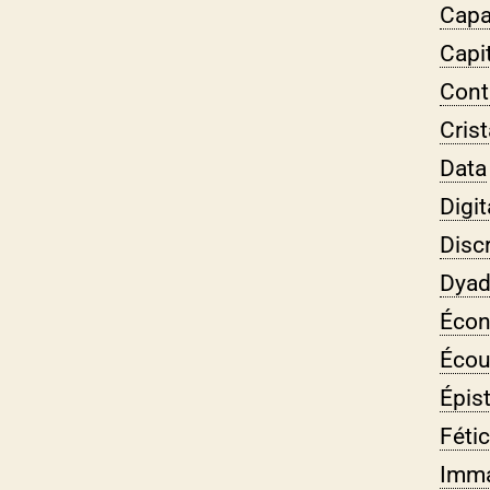
Capa
Capi
Contr
Crist
Data
Digit
Disc
Dya
Écon
Éco
Épis
Féti
Imma