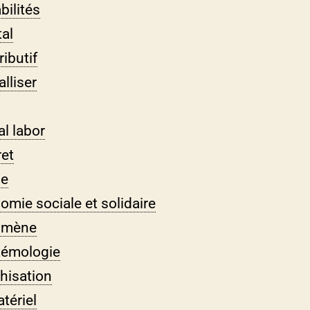
bilités
tal
ibutif
alliser
al labor
ret
de
omie sociale et solidaire
umène
témologie
chisation
tériel