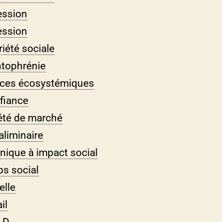
ession
ession
iété sociale
tophrénie
ices écosystémiques
ifiance
été de marché
aliminaire
nique à impact social
s social
elle
il