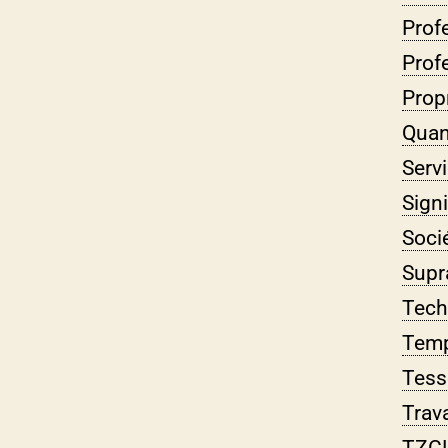
Prof
Prof
Propr
Quan
Serv
Sign
Soci
Supr
Tech
Temp
Tess
Trava