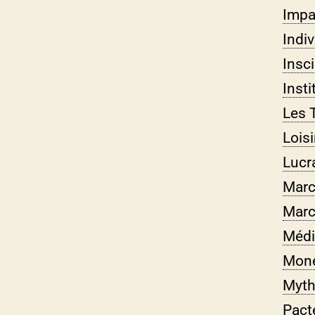
Impa
Indi
Insc
Insti
Les 
Loisi
Lucra
Marc
Mar
Médi
Moné
Myth
Pacte