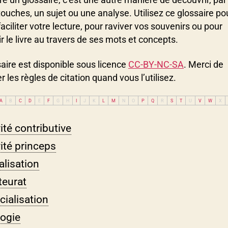
touches, un sujet ou une analyse. Utilisez ce glossaire po
faciliter votre lecture, pour raviver vos souvenirs ou pour
r le livre au travers de ses mots et concepts.
aire est disponible sous licence
CC-BY-NC-SA
. Merci de
r les règles de citation quand vous l’utilisez.
A
B
C
D
E
F
G
H
I
J
K
L
M
N
O
P
Q
R
S
T
U
V
W
X
ité contributive
ité princeps
alisation
eurat
icialisation
logie