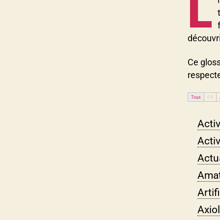
L
découvri
Ce gloss
respecte
Tous
0-9
Activ
Activ
Actu
Amat
Artif
Axio